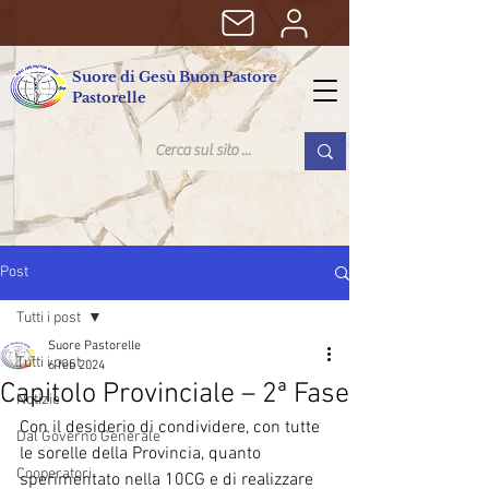
Suore di Gesù Buon Pastore
Pastorelle
Post
Tutti i post
Suore Pastorelle
Tutti i post
6 feb 2024
Capitolo Provinciale – 2ª Fase
Notizie
Con il desiderio di condividere, con tutte 
Dal Governo Generale
le sorelle della Provincia, quanto 
Cooperatori
sperimentato nella 10CG e di realizzare 