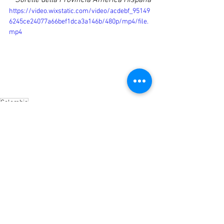
https://video.wixstatic.com/video/acdebf_95149
6245ce24077a66bef1dca3a146b/480p/mp4/file.
mp4
Colombia
Notizie
America Ispanica
Mostra tutti
Post recenti