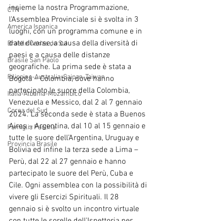
insieme la nostra Programmazione, 
CTN
l'Assemblea Provinciale si è svolta in 3 
America Ispanica
luoghi, con un programma comune e in 
date diverse, a causa della diversità di 
Brasile Caxias do Sul
paesi e a causa delle distanze 
Brasile San Paolo
geografiche. La prima sede è stata a 
Filippine-Australia-Saipan-Taiwan
Bogotá – Colombia, dove hanno 
partecipato le suore della Colombia, 
Italia-Albania-Mozambico
Venezuela e Messico, dal 2 al 7 gennaio 
Corea del Sud
2024. La seconda sede è stata a Buenos 
Aires – Argentina, dal 10 al 15 gennaio e 
Famiglia Paolina
tutte le suore dell’Argentina, Uruguay e 
Provincia Brasile
Bolivia ed infine la terza sede a Lima – 
Perù, dal 22 al 27 gennaio e hanno 
partecipato le suore del Perù, Cuba e 
Cile. Ogni assemblea con la possibilità di 
vivere gli Esercizi Spirituali. Il 28 
gennaio si è svolto un incontro virtuale 