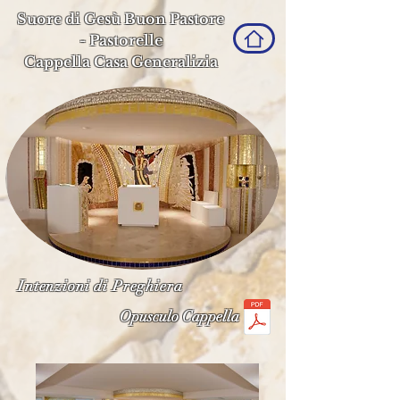
Suore di Gesù Buon Pastore
-
Pastorelle
Cappella Casa Generalizia
Intenzioni di Preghiera
Opusculo Cappella