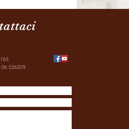
Brasile
tattaci
0163
: 06 526209