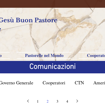
 Gesù Buon Pastore
e
o
Pastorelle nel Mondo
Cooperato
Comunicazioni
Governo Generale
Cooperatori
CTN
Ameri
rasile San Paolo
Filippine-Australia-Saipan-Taiwa
1
2
3
4