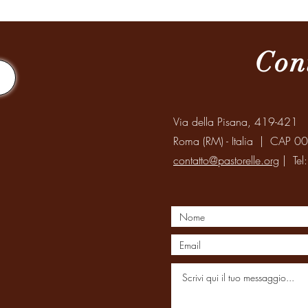
Corea del Sud
Famiglia Paolina
Provincia 
Con
Via della Pisana, 419-421
Roma (RM) - Italia | CAP 0
contatto@pastorelle.org
| Tel