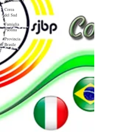
Mozambico
Corea
del Sud
Famiglia
Paolina
Provincia
Brasile