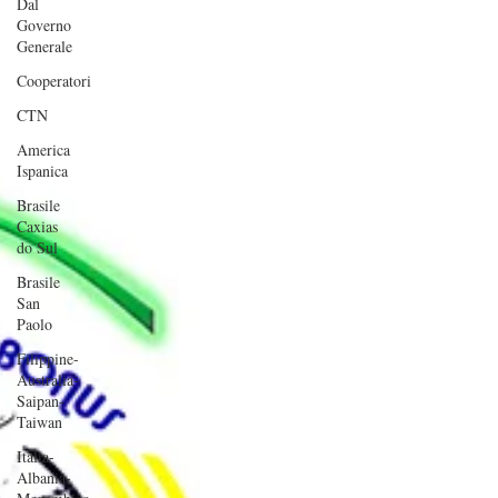
Dal
Governo
Generale
Cooperatori
CTN
America
Ispanica
Brasile
Caxias
do Sul
Brasile
San
Paolo
Filippine-
Australia-
Saipan-
Taiwan
Italia-
Albania-