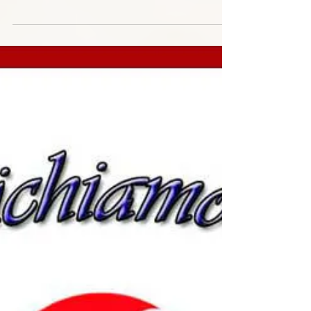
22 feb 2022
CTN 1/2022
Il “Comunichiamo tra noi” – CTN è un Bollettino
Informativo del Governo Generale pubblicato
periodicamente. Buona lettura...