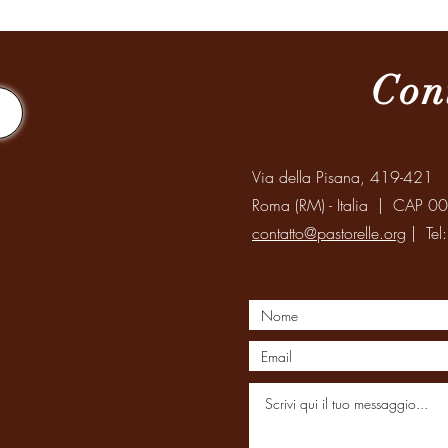
Corea del Sud
Famiglia Paolina
Provincia 
Con
Via della Pisana, 419-421
Roma (RM) - Italia | CAP 0
contatto@pastorelle.org
| Tel