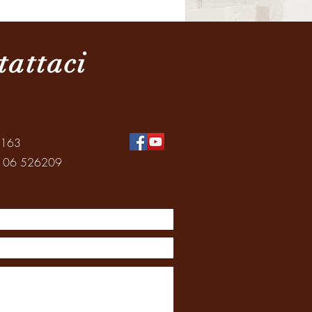
Brasile
tattaci
0163
: 06 526209