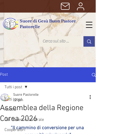
Suore di Gesù Buon Pastore
Pastorelle
Post
Tutti i post
Suore Pastorelle
Tutti i post
22 gen
Assemblea della Regione
Notizie
Corea 2026
Dal Governo Generale
“Il cammino di conversione per una 
Cooperatori