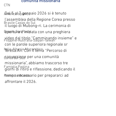
comunità missionaria”
CTN
Dal 5 al 7 gennaio 2026 si è tenuto 
America Ispanica
l’assemblea della Regione Corea presso 
Brasile Caxias do Sul
il luogo di Mubong-ri. La cerimonia di 
Brasile San Paolo
apertura è iniziata con una preghiera 
video dal titolo “Camminando insieme” e 
Filippine-Australia-Saipan-Taiwan
con le parole superiora regionale sr 
Italia-Albania-Mozambico
Teresa.An. Con il tema “Percorso di 
conversione per una comunità 
Corea del Sud
missionaria”, abbiamo trascorso tre 
Famiglia Paolina
giorni di ritiro e riflessione, dedicando il 
tempo necessario per prepararci ad 
Provincia Brasile
affrontare il 2026.