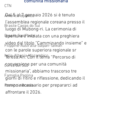
comunità missionaria”
CTN
Dal 5 al 7 gennaio 2026 si è tenuto 
America Ispanica
l’assemblea regionale coreana presso il 
Brasile Caxias do Sul
luogo di Mubong-ri. La cerimonia di 
Brasile San Paolo
apertura è iniziata con una preghiera 
video dal titolo “Camminando insieme” e 
Filippine-Australia-Saipan-Taiwan
con le parole superiora regionale sr 
Italia-Albania-Mozambico
Teresa.An. Con il tema “Percorso di 
conversione per una comunità 
Corea del Sud
missionaria”, abbiamo trascorso tre 
Famiglia Paolina
giorni di ritiro e riflessione, dedicando il 
tempo necessario per prepararci ad 
Provincia Brasile
affrontare il 2026.