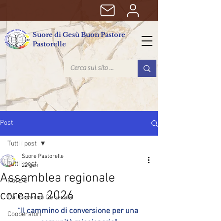
Suore di Gesù Buon Pastore
Pastorelle
Post
Tutti i post
Suore Pastorelle
Tutti i post
22 gen
Assemblea regionale
Notizie
coreana 2026
Dal Governo Generale
“Il cammino di conversione per una 
Cooperatori