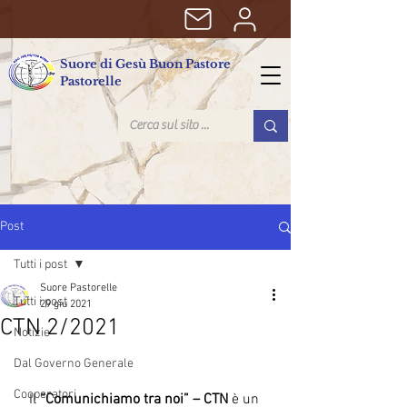
Suore di Gesù Buon Pastore
Pastorelle
Post
Tutti i post
Suore Pastorelle
Tutti i post
29 giu 2021
CTN 2/2021
Notizie
Dal Governo Generale
Cooperatori
Il 
“Comunichiamo tra noi” – CTN
 è un 