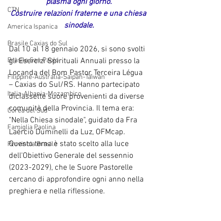
plasma ogni giorno.
CTN
Costruire relazioni fraterne e una chiesa 
sinodale.
America Ispanica
Brasile Caxias do Sul
Dal 10 al 18 gennaio 2026, si sono svolti 
Brasile San Paolo
gli Esercizi Spirituali Annuali presso la 
Locanda del Bom Pastor, Terceira Légua 
Filippine-Australia-Saipan-Taiwan
– Caxias do Sul/RS. Hanno partecipato 
Italia-Albania-Mozambico
diciassette suore provenienti da diverse 
comunità della Provincia. Il tema era: 
Corea del Sud
"Nella Chiesa sinodale", guidato da Fra 
Famiglia Paolina
Laércio Duminelli da Luz, OFMcap. 
Questo tema è stato scelto alla luce 
Provincia Brasile
dell'Obiettivo Generale del sessennio 
(2023-2029), che le Suore Pastorelle 
cercano di approfondire ogni anno nella 
preghiera e nella riflessione.