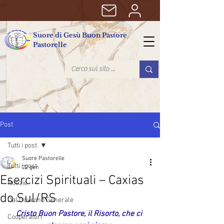
Suore di Gesù Buon Pastore
Pastorelle
Post
Tutti i post
Suore Pastorelle
Tutti i post
22 gen
Esercizi Spirituali – Caxias
Notizie
do Sul/RS
Dal Governo Generale
Cristo Buon Pastore, il Risorto, che ci 
Cooperatori