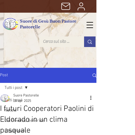
Suore di Gesù Buon Pastore
Pastorelle
Post
Tutti i post
Suore Pastorelle
Tutti i post
24 apr 2025
I futuri Cooperatori Paolini di
Notizie
Eldorado in un clima
Dal Governo Generale
pasquale
Cooperatori