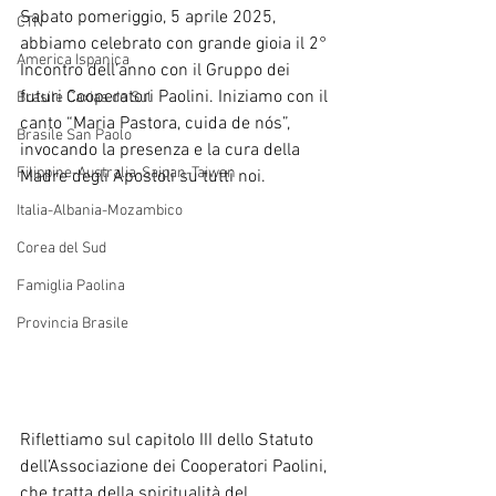
Sabato pomeriggio, 5 aprile 2025, 
CTN
abbiamo celebrato con grande gioia il 2° 
America Ispanica
Incontro dell’anno con il Gruppo dei 
futuri Cooperatori Paolini. Iniziamo con il 
Brasile Caxias do Sul
canto “Maria Pastora, cuida de nós”, 
Brasile San Paolo
invocando la presenza e la cura della 
Filippine-Australia-Saipan-Taiwan
Madre degli Apostoli su tutti noi.
Italia-Albania-Mozambico
Corea del Sud
Famiglia Paolina
Provincia Brasile
Riflettiamo sul capitolo III dello Statuto 
dell’Associazione dei Cooperatori Paolini, 
che tratta della spiritualità del 