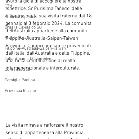
avuto la gioia di accogliere la nostra 
CTN
Ispettrice, Sr Purisima Tañedo, delle 
Filippine per la sua visita fraterna dal 18 
America Ispanica
gennaio al 3 febbraio 2024. La comunità 
Brasile Caxias do Sul
dell'Australia appartiene alla comunità 
Brasile San Paolo
Filippine-Australia-Saipan-Taiwan 
Provincia. Comprende suore provenienti 
Filippine-Australia-Saipan-Taiwan
dall'Italia, dall'Australia e dalle Filippine, 
Italia-Albania-Mozambico
una ricca combinazione di realtà 
intergenerazionale e interculturale.
Corea del Sud
Famiglia Paolina
Provincia Brasile
La visita mirava a rafforzare il nostro 
senso di appartenenza alla Provincia, 