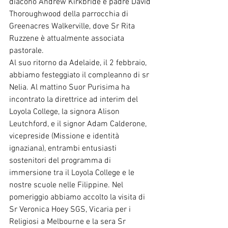
diacono Andrew Kirkbride e padre David 
Thoroughwood della parrocchia di 
Greenacres Walkerville, dove Sr Rita 
Ruzzene è attualmente associata 
pastorale.
Al suo ritorno da Adelaide, il 2 febbraio, 
abbiamo festeggiato il compleanno di sr 
Nelia. Al mattino Suor Purisima ha 
incontrato la direttrice ad interim del 
Loyola College, la signora Alison 
Leutchford, e il signor Adam Calderone, 
vicepreside (Missione e identità 
ignaziana), entrambi entusiasti 
sostenitori del programma di 
immersione tra il Loyola College e le 
nostre scuole nelle Filippine. Nel 
pomeriggio abbiamo accolto la visita di 
Sr Veronica Hoey SGS, Vicaria per i 
Religiosi a Melbourne e la sera Sr 