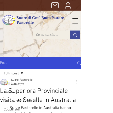
Suore di Gesù Buon Pastore
Pastorelle
Post
Tutti i post
Suore Pastorelle
Tutti i post
6 feb 2024
La Superiora Provinciale
Notizie
visita le Sorelle in Australia
Dal Governo Generale
Le Suore Pastorelle in Australia hanno 
Cooperatori