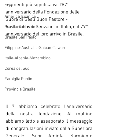
momenti più significativi, l'87° 
CTN
anniversario della Fondazione delle 
America Ispanica
Suore di Gesù Buon Pastore - 
Pastorinhas a Genzano, in Italia, e il 79° 
Brasile Caxias do Sul
anniversario del loro arrivo in Brasile.
Brasile San Paolo
Filippine-Australia-Saipan-Taiwan
Italia-Albania-Mozambico
Corea del Sud
Famiglia Paolina
Provincia Brasile
Il 7 abbiamo celebrato l'anniversario 
della nostra fondazione. Al mattino 
abbiamo letto e assaporato il messaggio 
di congratulazioni inviato dalla Superiora 
Generale, Suor Aminta Sarmiento 