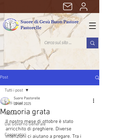
Suore di Gesù Buon Pastore
Pastorelle
Post
Tutti i post
Suore Pastorelle
Tutti i post
23 ott 2025
Memoria grata
Notizie
Il nostro mese di ottobre è stato 
Dal Governo Generale
arricchito di preghiere. Diverse 
Cooperatori
intenzioni ci aiutano a pregare. Tra i 