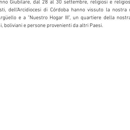
nno Giubilare, dal 28 al 30 settembre, religiosi e religiose
Corea del Sud
Famiglia Paolina
Provincia 
sti, dell'Arcidiocesi di Córdoba hanno vissuto la nostra 
Argüello e a "Nuestro Hogar III", un quartiere della nostr
, boliviani e persone provenienti da altri Paesi. 