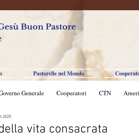
 Gesù Buon Pastore
e
o
Pastorelle nel Mondo
Cooperato
Governo Generale
Cooperatori
CTN
Ameri
rasile San Paolo
Filippine-Australia-Saipan-Taiwa
tt 2025
della vita consacrata