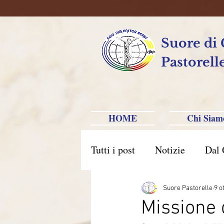
Suore di
Pastorell
HOME
Chi Siam
Tutti i post
Notizie
Dal 
Brasile Caxias do Sul
B
Suore Pastorelle
9 o
Missione 