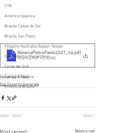
CTN
America Ispanica
Brasile Caxias do Sul
Brasile San Paolo
Filippine-Australia-Saipan-Taiwan
NovenaPietroPaolo2021_ita
.pdf
Italia-Albania-Mozambico
Scarica PDF • 2.32MB
Corea del Sud
Famiglia Paolina
Novena e Triduo
Dal Governo Generale
Provincia Brasile
Mostra tutti
Post recenti