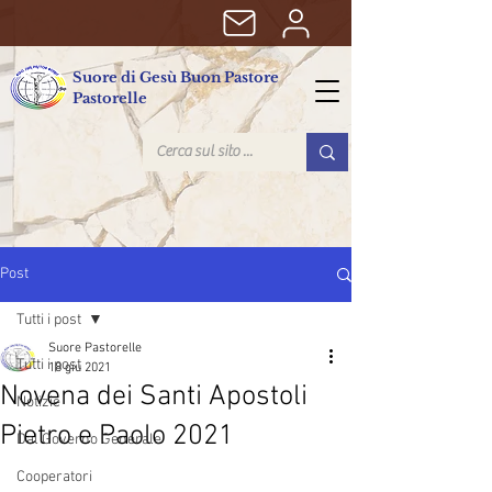
Suore di Gesù Buon Pastore
Pastorelle
Post
Tutti i post
Suore Pastorelle
Tutti i post
18 giu 2021
Novena dei Santi Apostoli
Notizie
Pietro e Paolo 2021
Dal Governo Generale
Cooperatori