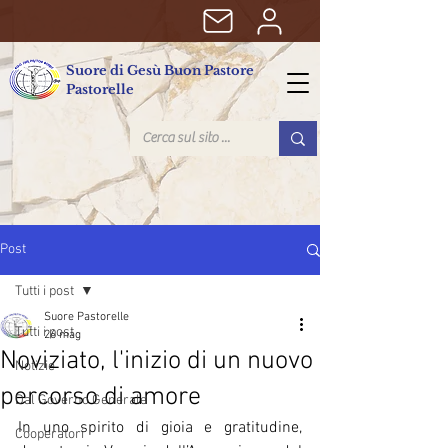
Suore di Gesù Buon Pastore
Pastorelle
Post
Tutti i post
Suore Pastorelle
Tutti i post
26 mag
Noviziato, l'inizio di un nuovo
Notizie
percorso di amore
Dal Governo Generale
In uno spirito di gioia e gratitudine, 
Cooperatori