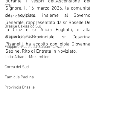
durante i Vespri dell’Ascensione del 
CTN
Signore, il 16 marzo 2026, la comunità 
del noviziato, insieme al Governo 
America Ispanica
Generale, rappresentato da sr Roselle De 
Brasile Caxias do Sul
la Cruz e sr Alicia Fogliatti, e alla 
Brasile San Paolo
Superiora Provinciale, sr Cesarina 
Pisanelli, ha accolto con gioia Giovanna 
Filippine-Australia-Saipan-Taiwan
Seo nel Rito di Entrata in Noviziato.
Italia-Albania-Mozambico
Corea del Sud
Famiglia Paolina
Provincia Brasile