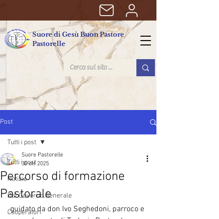
Suore di Gesù Buon Pastore
Pastorelle
Post
Tutti i post
Suore Pastorelle
Tutti i post
30 ott 2025
Percorso di formazione
Notizie
Pastorale
Dal Governo Generale
guidato da don Ivo Seghedoni, parroco e 
Cooperatori