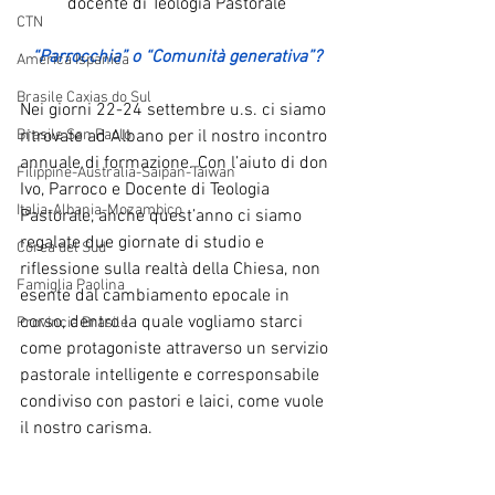
docente di Teologia Pastorale
CTN
“Parrocchia”
o “Comunità generativa”?
America Ispanica
Brasile Caxias do Sul
Nei giorni 22-24 settembre u.s. ci siamo 
Brasile San Paolo
ritrovate ad Albano per il nostro incontro 
annuale di formazione. Con l’aiuto di don 
Filippine-Australia-Saipan-Taiwan
Ivo, Parroco e Docente di Teologia 
Italia-Albania-Mozambico
Pastorale, anche quest’anno ci siamo 
regalate due giornate di studio e 
Corea del Sud
riflessione sulla realtà della Chiesa, non 
Famiglia Paolina
esente dal cambiamento epocale in 
corso, dentro la quale vogliamo starci 
Provincia Brasile
come protagoniste attraverso un servizio 
pastorale intelligente e corresponsabile 
condiviso con pastori e laici, come vuole 
il nostro carisma.