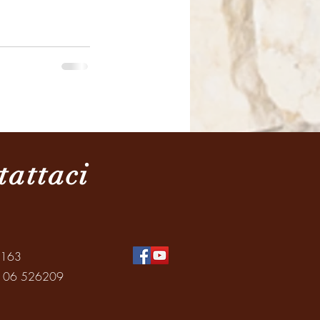
tattaci
0163
: 06 526209