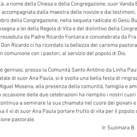
ità, a nome della Chiesa e della Congregazione, suor Vanda B
, accompagnata dalla maestra delle novizie e dai testimoni, 
o della Congregazione, nella sequela radicale di Gesù Bu
segna a lei della Regola di Vita e del distintivo della Congr
presieduta da Padre Ricardo Fontana e concelebrata da Fra
Don Ricardo ci ha ricordato la bellezza del carisma pastora
in comunione con i pastori, al servizio del popolo di Dio.
 16 gennaio, presso la Comunità Santo Antônio da Linha Paul
tale di suor Ana Paula, si è svolta una bella festa di ringra
iguel Mosena, alla presenza della comunità, famiglia e ami
 occasione delle due celebrazioni ha riempito i nostri cuori
continua a seminare la sua chiamata nel cuore dei giovani e a
 il sì di suor Ana Paula portare frutto di vita per il popolo 
sione pastorale.
Ir. Suzimara B.