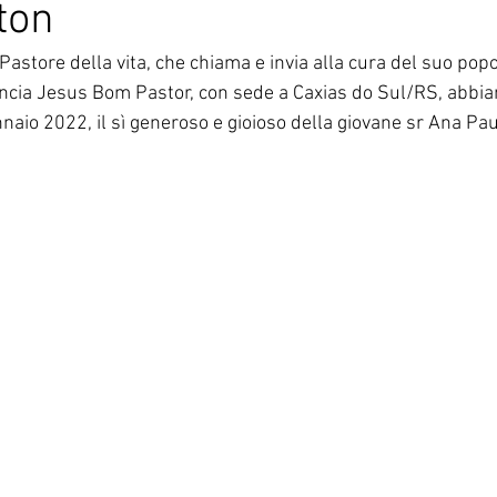
ton
Corea del Sud
Famiglia Paolina
Provincia 
Pastore della vita, che chiama e invia alla cura del suo popo
incia Jesus Bom Pastor, con sede a Caxias do Sul/RS, abbia
naio 2022, il sì generoso e gioioso della giovane sr Ana Pau