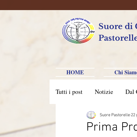
Suore di
Pastorell
HOME
Chi Siam
Tutti i post
Notizie
Dal 
Brasile Caxias do Sul
B
Suore Pastorelle
22 
Prima Pro