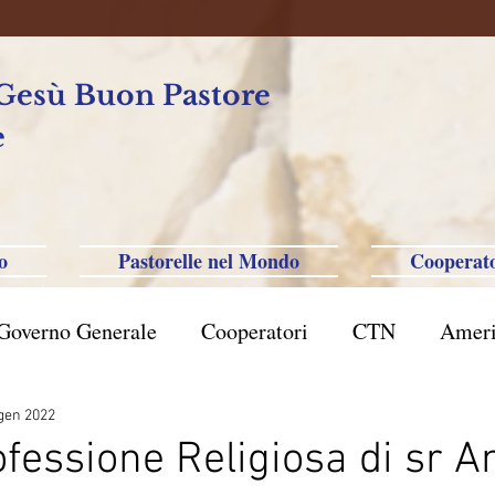
 Gesù Buon Pastore
e
o
Pastorelle nel Mondo
Cooperato
Governo Generale
Cooperatori
CTN
Ameri
rasile San Paolo
Filippine-Australia-Saipan-Taiwa
gen 2022
fessione Religiosa di sr A