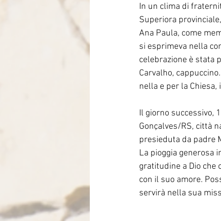
In un clima di fratern
Superiora provinciale
Ana Paula, come membr
si esprimeva nella con
celebrazione è stata 
Carvalho, cappuccino. 
nella e per la Chiesa, 
Il giorno successivo,
Gonçalves/RS, città na
presieduta da padre M
La pioggia generosa in
gratitudine a Dio che 
con il suo amore. Possa
servirà nella sua mis