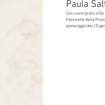
Paula Sal
Italia-Albania-Mozambico
Con cuore grato a Dio 
Pastorelle della Prov
pomeriggio del 15 gen