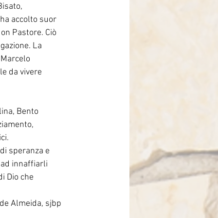
isato, 
ha accolto suor 
on Pastore. Ciò 
egazione. La 
 Marcelo 
le da vivere 
ina, Bento 
ziamento, 
ci.
 di speranza e 
d innaffiarli 
di Dio che 
 de Almeida, sjbp