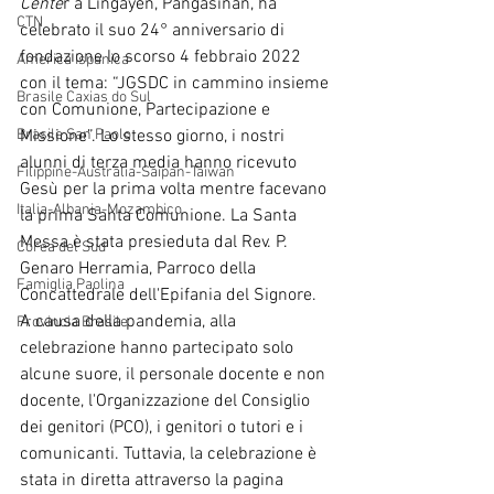
Cente
r a Lingayen, Pangasinan, ha 
CTN
celebrato il suo 24° anniversario di 
fondazione lo scorso 4 febbraio 2022 
America Ispanica
con il tema: “JGSDC in cammino insieme 
Brasile Caxias do Sul
con Comunione, Partecipazione e 
Brasile San Paolo
Missione”. Lo stesso giorno, i nostri 
alunni di terza media hanno ricevuto 
Filippine-Australia-Saipan-Taiwan
Gesù per la prima volta mentre facevano 
Italia-Albania-Mozambico
la prima Santa Comunione. La Santa 
Messa è stata presieduta dal Rev. P. 
Corea del Sud
Genaro Herramia, Parroco della 
Famiglia Paolina
Concattedrale dell'Epifania del Signore. 
A causa della pandemia, alla 
Provincia Brasile
celebrazione hanno partecipato solo 
alcune suore, il personale docente e non 
docente, l'Organizzazione del Consiglio 
dei genitori (PCO), i genitori o tutori e i 
comunicanti. Tuttavia, la celebrazione è 
stata in diretta attraverso la pagina 