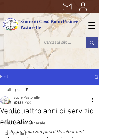
Suore di Gesù Buon Pastore
Pastorelle
Post
Tutti i post
Suore Pastorelle
Tutti i post
12 feb 2022
Ventiquattro anni di servizio
Notizie
educativo
Dal Governo Generale
Il 
Jesus Good Shepherd Development 
Cooperatori