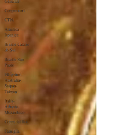
Generale
Cooperatori
CTN
America
Ispanica
Brasile Caxias
do Sul
Brasile San
Paolo
Filippine-
Australia-
Saipan-
Taiwan
Italia-
Albania-
Mozambico
Corea del Sud
Famiglia