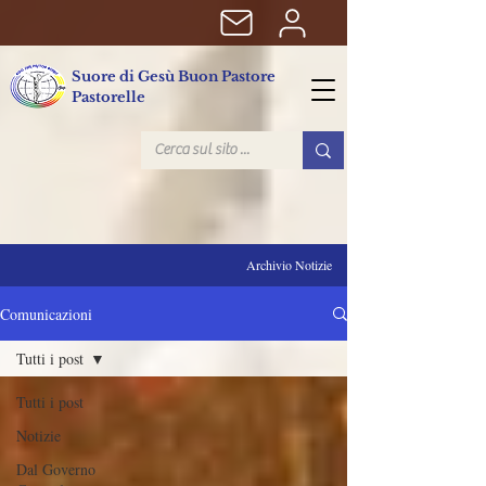
Suore di Gesù Buon Pastore
Pastorelle
Archivio Notizie
Comunicazioni
Tutti i post
Tutti i post
Notizie
Dal Governo