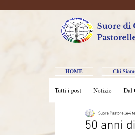
Suore di
Pastorell
HOME
Chi Siam
Tutti i post
Notizie
Dal 
Brasile Caxias do Sul
B
Suore Pastorelle
4 f
50 anni di