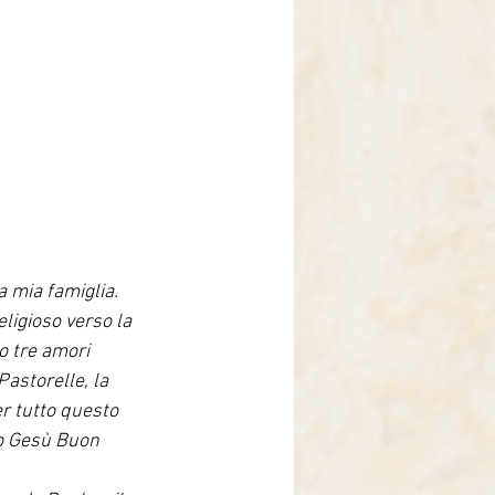
 mia famiglia. 
ligioso verso la 
o tre amori 
astorelle, la 
er tutto questo 
io Gesù Buon 