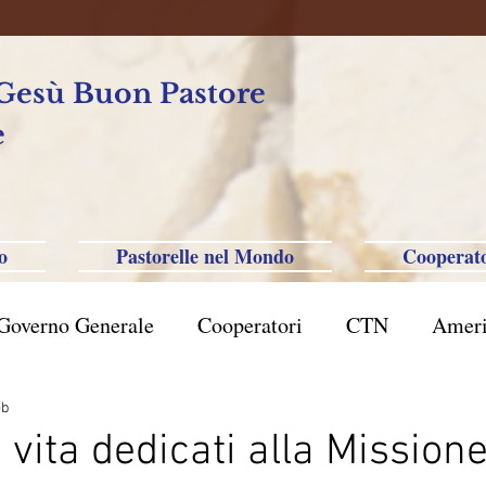
 Gesù Buon Pastore
e
o
Pastorelle nel Mondo
Cooperato
Governo Generale
Cooperatori
CTN
Ameri
rasile San Paolo
Filippine-Australia-Saipan-Taiwa
eb
 vita dedicati alla Mission