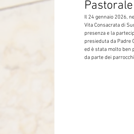
Pastorale 
Italia-Albania-Mozambico
Il 24 gennaio 2026, nel
Vita Consacrata di Su
presenza e la partecip
presieduta da Padre C
ed è stata molto ben 
da parte dei parrocch