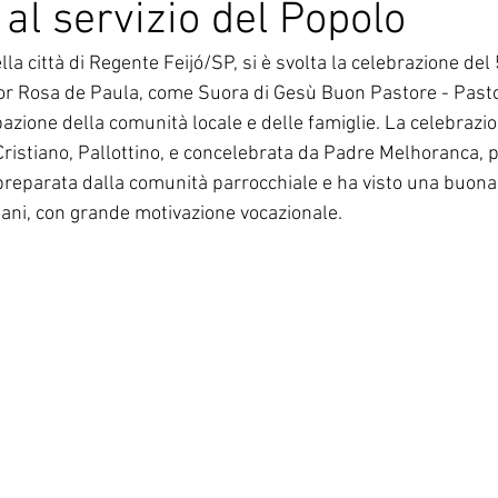
al servizio del Popolo
Corea del Sud
Famiglia Paolina
Provincia 
la città di Regente Feijó/SP, si è svolta la celebrazione del 
or Rosa de Paula, come Suora di Gesù Buon Pastore - Pastor
azione della comunità locale e delle famiglie. La celebrazio
ristiano, Pallottino, e concelebrata da Padre Melhoranca, p
preparata dalla comunità parrocchiale e ha visto una buona
iani, con grande motivazione vocazionale.