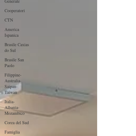
Generale
Cooperatori
CTN
America
Ispanica
Brasile Caxias
do Sul
Brasile San
Paolo
Filippine-
Australia-
Saipan-
Taiwan
Italia-
Albania-
Mozambico
Corea del Sud
Famiglia