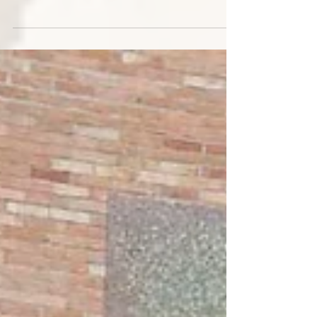
Pietro e Paolo – la Provincia del Brasile delle
Suore di Gesù Buon Pastore (Pastorelle) ha
inaugurato e ricevuto la benedizione per la sua
nuova sede provinciale a San Paolo. Questo evento
ha segnato una tappa fondamentale nel cammino
iniziato con l'unificazione delle due precedenti
province brasiliane nell'unica Provincia del Brasile.
La nostra Regola di Vita definisce la sede
provinciale come l'unione di tutte le comunità del