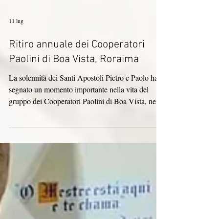
11 lug
Ritiro annuale dei Cooperatori
Paolini di Boa Vista, Roraima
La solennità dei Santi Apostoli Pietro e Paolo ha
segnato un momento importante nella vita del
gruppo dei Cooperatori Paolini di Boa Vista, nel
Roraima: il loro ritiro spirituale annuale. "In casa
con Cristo, per costruire la 'casa'!" Guidato da
questo tema, il gruppo ha pregato e riflettuto sul
proprio cammino, personale e collettivo, come
Cooperatori. Le cooperatrici Antônia e Rosângela