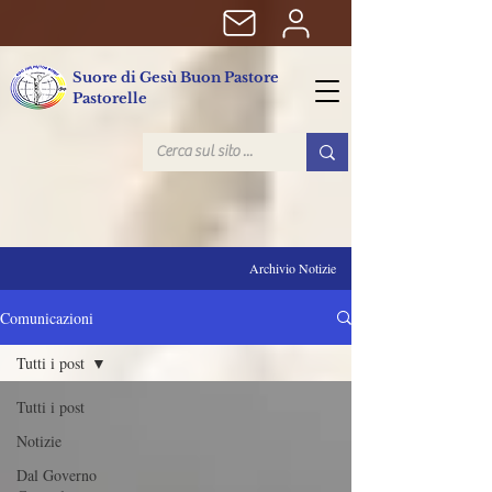
Suore di Gesù Buon Pastore
Pastorelle
Archivio Notizie
Comunicazioni
Tutti i post
Tutti i post
Notizie
Dal Governo