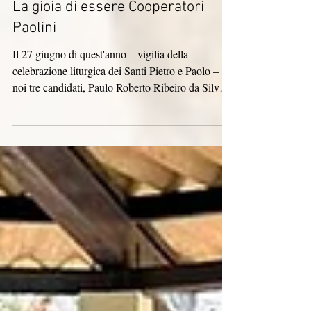
12 lug
La gioia di essere Cooperatori
Paolini
Il 27 giugno di quest'anno – vigilia della
celebrazione liturgica dei Santi Pietro e Paolo –
noi tre candidati, Paulo Roberto Ribeiro da Silva,
Doraci Pereira da Fonseca Silva e Maria
Lucilândia de Souza Pereira, abbiamo emesso le
promesse per entrare a far parte dell'Associazione
dei Cooperatori Paolini. La celebrazione della
vigilia si è svolta presso la Cappella Maria do Bom
Pastor, situata nella casa delle Suore del Buon
Pastore (Pastorinhas) a Jardim D’Abril, San Paolo.