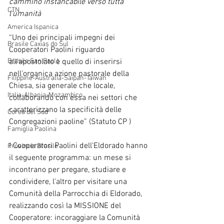
cammino instancabile verso tutta 
CTN
l'umanità
America Ispanica
“Uno dei principali impegni dei 
Brasile Caxias do Sul
Cooperatori Paolini riguardo 
Brasile San Paolo
all’apostolato è quello di inserirsi 
nell’organica azione pastorale della 
Filippine-Australia-Saipan-Taiwan
Chiesa, sia generale che locale, 
Italia-Albania-Mozambico
collaborando con essa nei settori che 
caratterizzano la specificità delle 
Corea del Sud
Congregazioni paoline” (Statuto CP )
Famiglia Paolina
I Cooperatori Paolini dell'Eldorado hanno 
Provincia Brasile
il seguente programma: un mese si 
incontrano per pregare, studiare e 
condividere, l'altro per visitare una 
Comunità della Parrocchia di Eldorado, 
realizzando così la MISSIONE del 
Cooperatore: incoraggiare la Comunità 