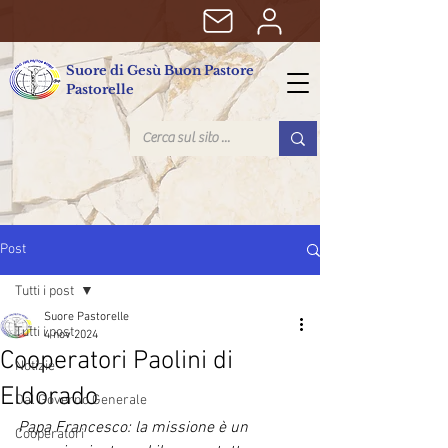
Suore di Gesù Buon Pastore
Pastorelle
Post
Tutti i post
Suore Pastorelle
Tutti i post
4 nov 2024
Cooperatori Paolini di
Notizie
Eldorado
Dal Governo Generale
Papa Francesco: la missione è un 
Cooperatori