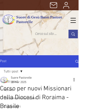
Suore di Gesù Buon Pastore
Pastorelle
Post
Tutti i post
Suore Pastorelle
Tutti i post
20 mar 2025
Corso per nuovi Missionari
Notizie
della Diocesi di Roraima -
Dal Governo Generale
Brasile
Cooperatori