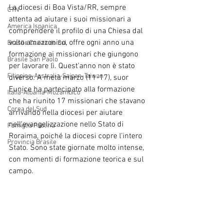
La diocesi di Boa Vista/RR, sempre 
CTN
attenta ad aiutare i suoi missionari a 
America Ispanica
comprendere il profilo di una Chiesa dal 
volto amazzonico, offre ogni anno una 
Brasile Caxias do Sul
formazione ai missionari che giungono 
Brasile San Paolo
per lavorare lì. Quest'anno non è stato 
Filippine-Australia-Saipan-Taiwan
diverso. A metà marzo (11-17), suor 
Eunice ha partecipato alla formazione 
Italia-Albania-Mozambico
che ha riunito 17 missionari che stavano 
Corea del Sud
arrivando nella diocesi per aiutare 
nell'evangelizzazione nello Stato di 
Famiglia Paolina
Roraima, poiché la diocesi copre l'intero 
Provincia Brasile
Stato. Sono state giornate molto intense, 
con momenti di formazione teorica e sul 
campo.