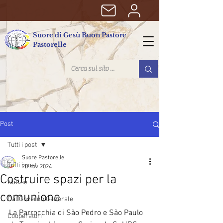
Suore di Gesù Buon Pastore
Pastorelle
Post
Tutti i post
Suore Pastorelle
Tutti i post
28 nov 2024
Costruire spazi per la
Notizie
comunione
Dal Governo Generale
La Parrocchia di São Pedro e São Paulo 
Cooperatori