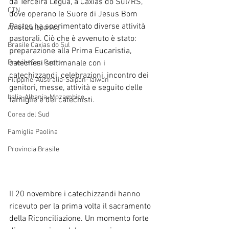
da Terceira Légua, a Caxias do Sul/RS, 
CTN
dove operano le Suore di Jesus Bom 
Pastor, ha sperimentato diverse attività 
America Ispanica
pastorali. Ciò che è avvenuto è stato: 
Brasile Caxias do Sul
preparazione alla Prima Eucaristia, 
Brasile San Paolo
catechesi settimanale con i 
catechizzandi, celebrazioni, incontro dei 
Filippine-Australia-Saipan-Taiwan
genitori, messe, attività e seguito delle 
Italia-Albania-Mozambico
famiglie e dei catechisti.
Corea del Sud
Famiglia Paolina
Provincia Brasile
Il 20 novembre i catechizzandi hanno 
ricevuto per la prima volta il sacramento 
della Riconciliazione. Un momento forte 