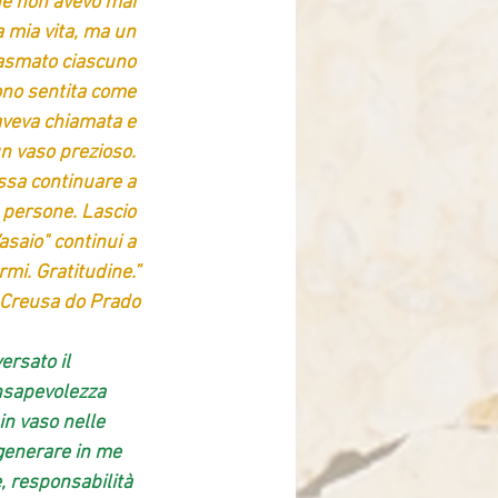
che non avevo mai 
 mia vita, ma un 
lasmato ciascuno 
sono sentita come 
aveva chiamata e 
n vaso prezioso. 
sa continuare a 
 persone. Lascio 
asaio" continui a 
mi. Gratitudine.”
 Creusa do Prado
ersato il 
nsapevolezza 
in vaso nelle 
generare in me 
, responsabilità 