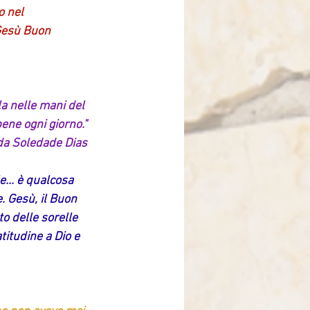
 nel 
 Gesù Buon 
la nelle mani del 
bene ogni giorno."
da Soledade Dias
... è qualcosa 
 Gesù, il Buon 
o delle sorelle 
titudine a Dio e 