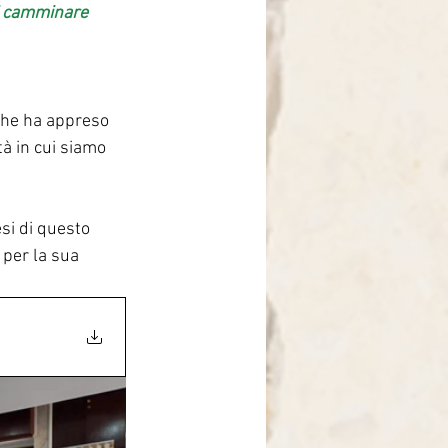
di camminare 
che ha appreso 
tà in cui siamo 
i di questo 
per la sua 