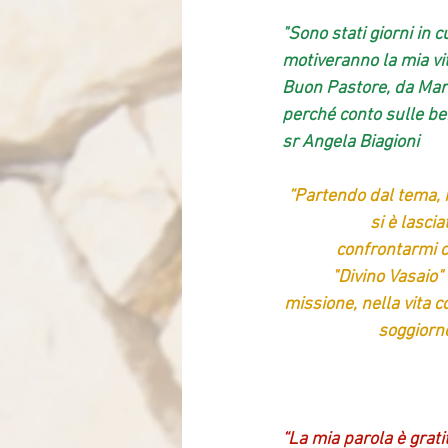
"Sono stati giorni in 
motiveranno la mia vi
Buon Pastore, da Mari
perché conto sulle ben
sr Angela Biagioni
“Partendo dal tema, ho
si è lasci
confrontarmi co
"Divino Vasaio"
missione, nella vita c
soggiorno
“La mia parola è gratit