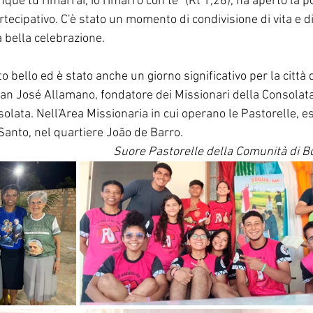
nque tu rimarrai, io rimarrò con te" (Rt 1,26), ha aperto la po
rtecipativo. C'è stato un momento di condivisione di vita e di
bella celebrazione.
o bello ed è stato anche un giorno significativo per la città 
San José Allamano, fondatore dei Missionari della Consolata
olata. Nell'Area Missionaria in cui operano le Pastorelle, e
Santo, nel quartiere João de Barro.
Suore Pastorelle della Comunità di B