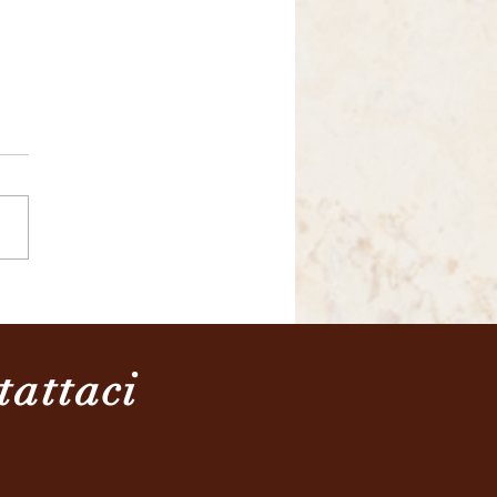
razione della Giornata
ale dei Nonni e degli
ni
tattaci