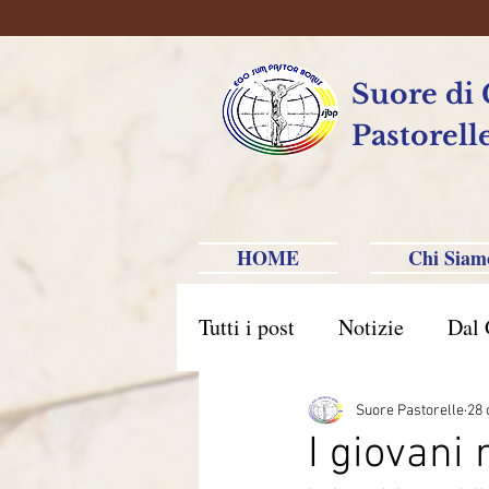
Suore di
Pastorell
HOME
Chi Siam
Tutti i post
Notizie
Dal 
Brasile Caxias do Sul
B
Suore Pastorelle
28 
I giovani 