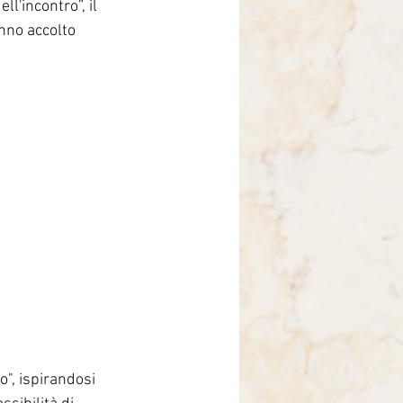
l'incontro”, il 
Brasile
nno accolto 
o", ispirandosi 