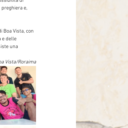
ssibilità di 
 preghiera e, 
di Boa Vista, con 
 e delle 
siste una 
oa Vista/Roraima