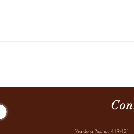
Missione a Santiago del Estero
Celeb
Mondi
Anzia
Con
Via della Pisana, 419-421