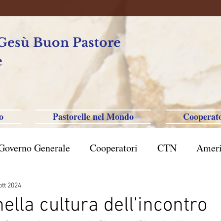
 Gesù Buon Pastore
e
o
Pastorelle nel Mondo
Cooperato
Governo Generale
Cooperatori
CTN
Ameri
rasile San Paolo
Filippine-Australia-Saipan-Taiwa
ott 2024
nella cultura dell'incontro