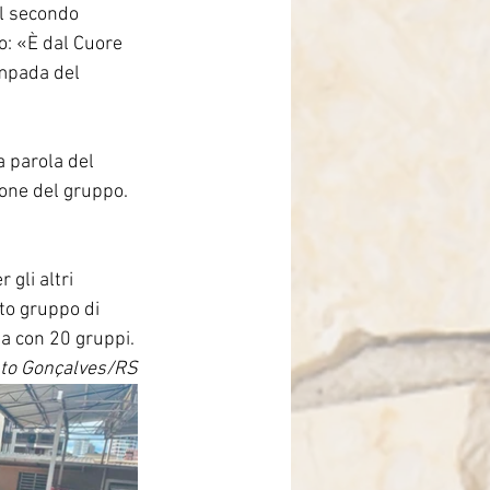
il secondo 
o: «È dal Cuore 
ampada del 
 parola del 
ione del gruppo. 
gli altri 
to gruppo di 
ta con 20 gruppi.
nto Gonçalves/RS