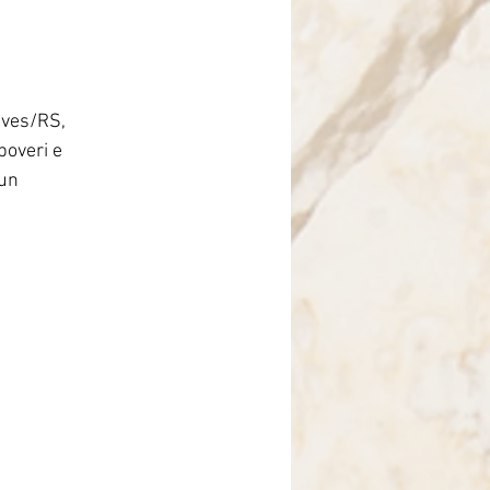
Brasile
lves/RS, 
poveri e 
un 