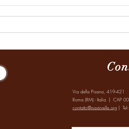
Missione a Santiago del Estero
Celeb
Mondi
Anzia
Con
Via della Pisana, 419-421
Roma (RM) - Italia | CAP 0
contatto@pastorelle.org
| Tel