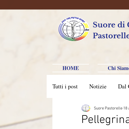
Suore di
Pastorell
HOME
Chi Siam
Tutti i post
Notizie
Dal 
Brasile Caxias do Sul
B
Suore Pastorelle
18 
Pellegrin