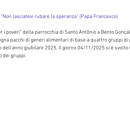
Corea del Sud
Famiglia Paolina
Provincia 
“Non lasciatevi rubare la speranza” (Papa Francesco)
r i poveri” della parrocchia di Santo Antônio a Bento Gonça
na pacchi di generi alimentari di base a quattro gruppi di 
o dell'anno giubilare 2025, il giorno 04/11/2025 si è svolto 
o dei gruppi.