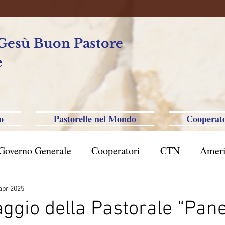
 Gesù Buon Pastore
e
o
Pastorelle nel Mondo
Cooperato
Governo Generale
Cooperatori
CTN
Ameri
rasile San Paolo
Filippine-Australia-Saipan-Taiwa
apr 2025
aggio della Pastorale “Pane