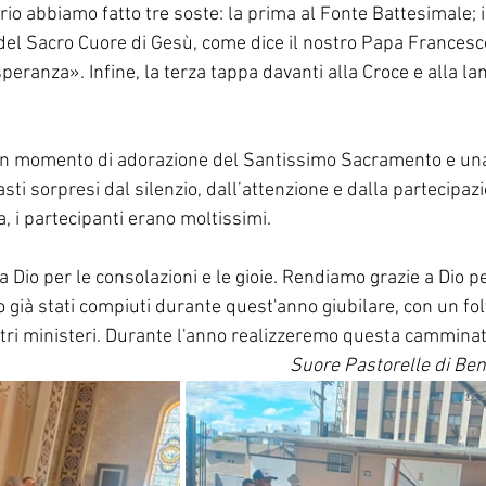
rio abbiamo fatto tre soste: la prima al Fonte Battesimale; 
del Sacro Cuore di Gesù, come dice il nostro Papa Francesc
peranza». Infine, la terza tappa davanti alla Croce e alla l
 un momento di adorazione del Santissimo Sacramento e una
ti sorpresi dal silenzio, dall’attenzione e dalla partecipaz
, i partecipanti erano moltissimi.
 Dio per le consolazioni e le gioie. Rendiamo grazie a Dio per 
 già stati compiuti durante quest'anno giubilare, con un fol
ltri ministeri. Durante l'anno realizzeremo questa cammina
Suore Pastorelle di Be