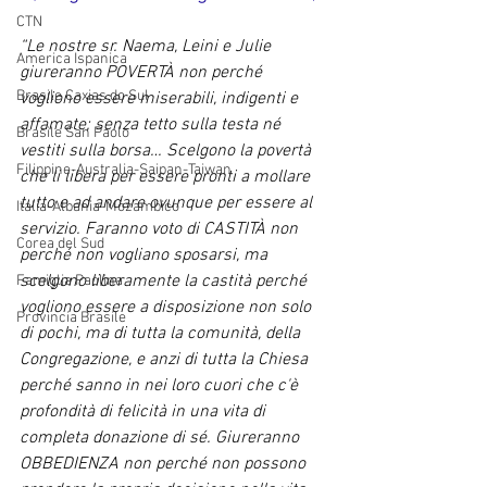
CTN
“Le nostre sr. Naema, Leini e Julie 
America Ispanica
giureranno POVERTÀ non perché 
Brasile Caxias do Sul
vogliono essere miserabili, indigenti e 
affamate; senza tetto sulla testa né 
Brasile San Paolo
vestiti sulla borsa… Scelgono la povertà 
Filippine-Australia-Saipan-Taiwan
che li libera per essere pronti a mollare 
tutto e ad andare ovunque per essere al 
Italia-Albania-Mozambico
servizio. Faranno voto di CASTITÀ non 
Corea del Sud
perché non vogliano sposarsi, ma 
scelgono liberamente la castità perché 
Famiglia Paolina
vogliono essere a disposizione non solo 
Provincia Brasile
di pochi, ma di tutta la comunità, della 
Congregazione, e anzi di tutta la Chiesa 
perché sanno in nei loro cuori che c'è 
profondità di felicità in una vita di 
completa donazione di sé. Giureranno 
OBBEDIENZA non perché non possono 