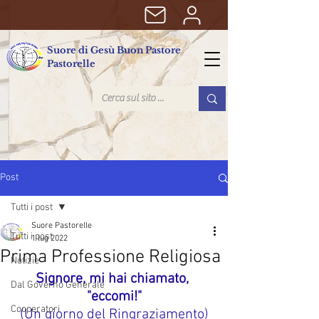
Suore di Gesù Buon Pastore
Pastorelle
Post
Tutti i post
Suore Pastorelle
Tutti i post
1 lug 2022
Prima Professione Religiosa
Notizie
Signore, mi hai chiamato, 
Dal Governo Generale
"eccomi!"
Cooperatori
(Un giorno del Ringraziamento)