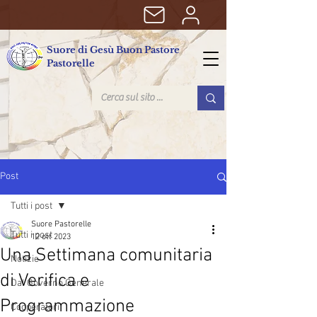
Suore di Gesù Buon Pastore
Pastorelle
Post
Tutti i post
Suore Pastorelle
Tutti i post
12 ott 2023
Una Settimana comunitaria
Notizie
di Verifica e
Dal Governo Generale
Programmazione
Cooperatori