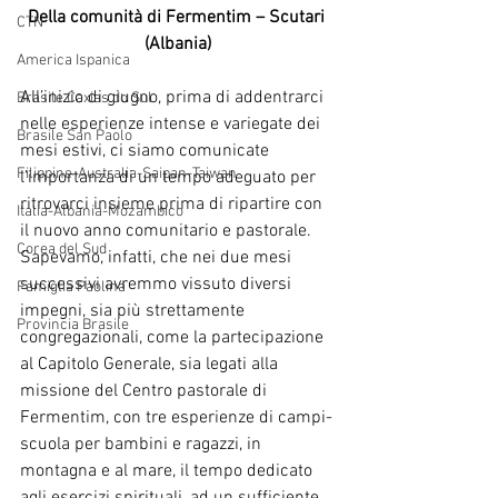
Della comunità di Fermentim – Scutari 
CTN
(Albania)
America Ispanica
All’inizio di giugno, prima di addentrarci 
Brasile Caxias do Sul
nelle esperienze intense e variegate dei 
Brasile San Paolo
mesi estivi, ci siamo comunicate 
Filippine-Australia-Saipan-Taiwan
l’importanza di un tempo adeguato per 
ritrovarci insieme prima di ripartire con 
Italia-Albania-Mozambico
il nuovo anno comunitario e pastorale. 
Corea del Sud
Sapevamo, infatti, che nei due mesi 
successivi avremmo vissuto diversi 
Famiglia Paolina
impegni, sia più strettamente 
Provincia Brasile
congregazionali, come la partecipazione 
al Capitolo Generale, sia legati alla 
missione del Centro pastorale di 
Fermentim, con tre esperienze di campi-
scuola per bambini e ragazzi, in 
montagna e al mare, il tempo dedicato 