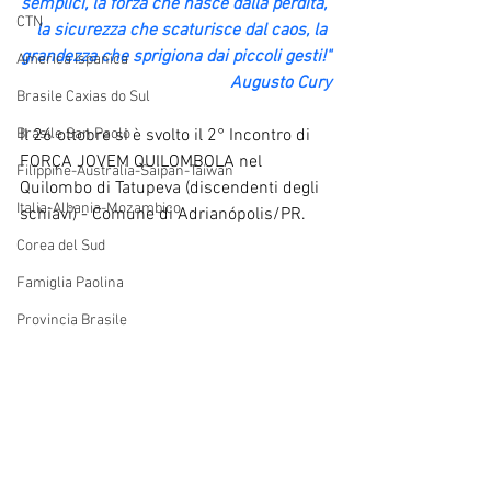
semplici, la forza che nasce dalla perdita, 
CTN
la sicurezza che scaturisce dal caos, la 
grandezza che sprigiona dai piccoli gesti!"
America Ispanica
Augusto Cury
Brasile Caxias do Sul
Brasile San Paolo
Il 26 ottobre si è svolto il 2° Incontro di 
FORÇA JOVEM QUILOMBOLA nel 
Filippine-Australia-Saipan-Taiwan
Quilombo di Tatupeva (discendenti degli 
Italia-Albania-Mozambico
schiavi) - Comune di Adrianópolis/PR.
Corea del Sud
Famiglia Paolina
Provincia Brasile