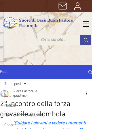
Suore di Gesù Buon Pastore
Pastorelle
Post
Tutti i post
Suore Pastorelle
Tutti i post
4 nov 2025
2° Incontro della forza
Notizie
giovanile quilombola
Dal Governo Generale
"Guidare i giovani a vedere i momenti 
Cooperatori