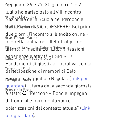
Nei giorni 26 e 27, 30 giugno e 1 e 2 
CTN
luglio ho partecipato all'VIII Incontro 
America Ispanica
Nazionale della Scuola del Perdono e 
della Riconciliazione (ESPERE). Nei primi 
Brasile Caxias do Sul
due giorni, l'incontro si è svolto online - 
Brasile San Paolo
in diretta, abbiamo riflettuto il primo 
Filippine-Australia-Saipan-Taiwan
giorno: ✨ Inspira ESPERE: Riflessioni, 
esperienze e attività - ESPERE / 
Italia-Albania-Mozambico
Fondamenti di giustizia riparativa, con la 
Corea del Sud
partecipazione di membri di Belo 
Horizonte, Varginha e Bogotá . (
Link per 
Famiglia Paolina
guardare
). Il tema della seconda giornata 
Provincia Brasile
è stato: 🌻 “Perdono – Dono e Impegno 
di fronte alle frammentazioni e 
polarizzazioni del contesto attuale” (
Link 
per guardare
).