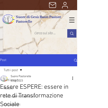
Suore di Gesù Buon Pastore
Pastorelle
Post
Tutti i post
Suore Pastorelle
Tutti i post
8 lug 2023
Essere ESPERE: essere in
Notizie
rete di Transformazione
Dal Governo Generale
Sociale
Cooperatori